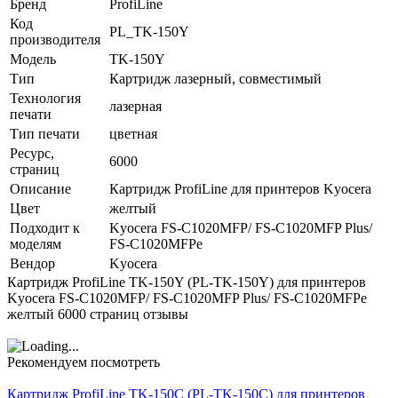
Бренд
ProfiLine
Код
PL_TK-150Y
производителя
Модель
TK-150Y
Тип
Картридж лазерный, совместимый
Технология
лазерная
печати
Тип печати
цветная
Ресурс,
6000
страниц
Описание
Картридж ProfiLine для принтеров Kyocera
Цвет
желтый
Подходит к
Kyocera FS-C1020MFP/ FS-C1020MFP Plus/
моделям
FS-C1020MFPe
Вендор
Kyocera
Картридж ProfiLine TK-150Y (PL-TK-150Y) для принтеров
Kyocera FS-C1020MFP/ FS-C1020MFP Plus/ FS-C1020MFPe
желтый 6000 страниц отзывы
Рекомендуем посмотреть
Картридж ProfiLine TK-150C (PL-TK-150C) для принтеров