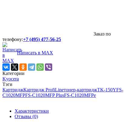
Заказ по
телефону:
+7 (495) 477-56-25
Написать в MAX
Категории
Kyocera
Тэги
Картридж
Картридж ProfiLine
тонер-картридж
TK-150Y
FS-
C1020MFP
FS-C1020MFP Plus
FS-C1020MFPe
Характеристики
Отзывы (0)