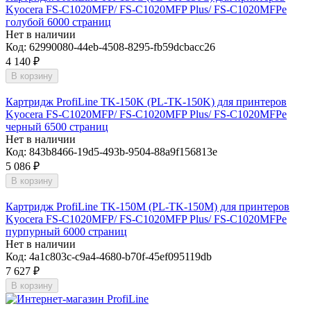
Kyocera FS-C1020MFP/ FS-C1020MFP Plus/ FS-C1020MFPe
голубой 6000 страниц
Нет в наличии
Код:
62990080-44eb-4508-8295-fb59dcbacc26
4 140
₽
В корзину
Картридж ProfiLine TK-150K (PL-TK-150K) для принтеров
Kyocera FS-C1020MFP/ FS-C1020MFP Plus/ FS-C1020MFPe
черный 6500 страниц
Нет в наличии
Код:
843b8466-19d5-493b-9504-88a9f156813e
5 086
₽
В корзину
Картридж ProfiLine TK-150M (PL-TK-150M) для принтеров
Kyocera FS-C1020MFP/ FS-C1020MFP Plus/ FS-C1020MFPe
пурпурный 6000 страниц
Нет в наличии
Код:
4a1c803c-c9a4-4680-b70f-45ef095119db
7 627
₽
В корзину