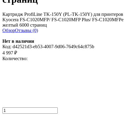
Картридж ProfiLine TK-150Y (PL-TK-150Y) для принтеров
Kyocera FS-C1020MFP/ FS-C1020MFP Plus/ FS-C1020MFPe
желтый 6000 страниц
Обзор
Отзывы (0)
Нет в наличии
Код:
d42521d3-eb53-4007-9d06-7649c64c875b
4 997
₽
Количество: