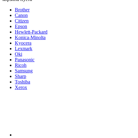
Brother
Canon
Citizen
Epson
Hewlett-Packard
Konica-Minolta
Kyocera
Lexmark
Oki
Panasonic
Ricoh
Samsung
Sharp
Toshiba
Xerox