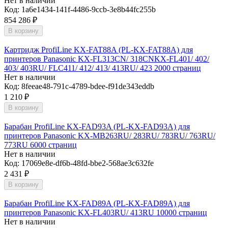
Нет в наличии
Код:
1a6e1434-141f-4486-9ccb-3e8b44fc255b
854 286
₽
В корзину
Картридж ProfiLine KX-FAT88A (PL-KX-FAT88A) для
принтеров Panasonic KX-FL313CN/ 318CNKX-FL401/ 402/
403/ 403RU/ FLC411/ 412/ 413/ 413RU/ 423 2000 страниц
Нет в наличии
Код:
8feeae48-791c-4789-bdee-f91de343eddb
1 210
₽
В корзину
Барабан ProfiLine KX-FAD93A (PL-KX-FAD93A) для
принтеров Panasonic KX-MB263RU/ 283RU/ 783RU/ 763RU/
773RU 6000 страниц
Нет в наличии
Код:
17069e8e-df6b-48fd-bbe2-568ae3c632fe
2 431
₽
В корзину
Барабан ProfiLine KX-FAD89A (PL-KX-FAD89A) для
принтеров Panasonic KX-FL403RU/ 413RU 10000 страниц
Нет в наличии