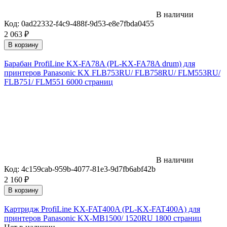
В наличии
Код:
0ad22332-f4c9-488f-9d53-e8e7fbda0455
2 063
₽
В корзину
Барабан ProfiLine KX-FA78A (PL-KX-FA78A drum) для
принтеров Panasonic KX FLB753RU/ FLB758RU/ FLM553RU/
FLB751/ FLM551 6000 страниц
В наличии
Код:
4c159cab-959b-4077-81e3-9d7fb6abf42b
2 160
₽
В корзину
Картридж ProfiLine KX-FAT400A (PL-KX-FAT400A) для
принтеров Panasonic KX-MB1500/ 1520RU 1800 страниц