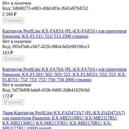
Нет в наличии
Код:
5db68273-e883-4fdd-8f3e-f641a8794552
2 599
₽
В корзину
Картридж ProfiLine KX-FA83A (PL-KX-FA83A) для принтеров
Panasonic KX-FL511/ 512/ 513 2500 страниц
Нет в наличии
Код:
285ef5d6-cb67-4226-98b4-bd2e98190ce3
163
₽
В корзину
Картридж ProfiLine KX-FA76A (PL-KX-FA76A) для принтеров
Panasonic KX-FL501/ 502/ 503/ 523, KX-FLM551/ 552/ 553, KX-
FLB751/ 752/ 753/ 755/ 756/ 758 2000 страниц
Нет в наличии
Код:
5d75bf08-bda8-450b-9400-2fdb4162916d
172
₽
В корзину
Драм-Картридж ProfiLine KX-FAD473A7 (PL-KX-FAD473A7)
для принтеров Panasonic KX-MB2110RU/ KX-MB2117RU/
KX-MB2130RU/ KX-MB2137RU/ KX-MB2170RU/ KX-
MB2177RU 10000 копий