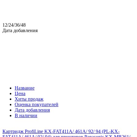
12
/
24
/
36
/
48
Дата добавления
Название
Цена
Хиты продаж
Оценка покупателей
Дата добавления
В наличии
Картридж ProfiLine KX-FAT411A/ 461A/ 92/ 94 (PL-KX-
FAT411A/ 461A/ 92/ 94) для принтеров Panasonic KX-MB261/