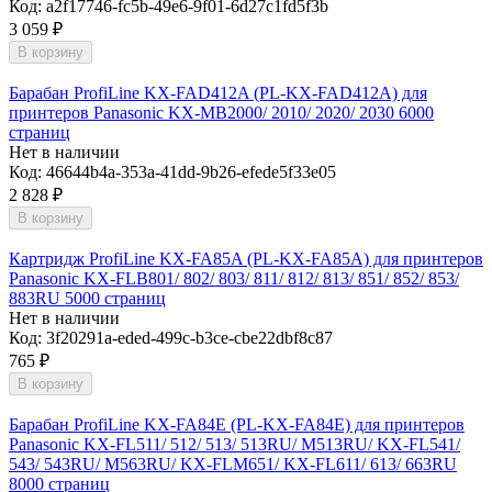
Код:
a2f17746-fc5b-49e6-9f01-6d27c1fd5f3b
3 059
₽
В корзину
Барабан ProfiLine KX-FAD412A (PL-KX-FAD412A) для
принтеров Panasonic KX-MB2000/ 2010/ 2020/ 2030 6000
страниц
Нет в наличии
Код:
46644b4a-353a-41dd-9b26-efede5f33e05
2 828
₽
В корзину
Картридж ProfiLine KX-FA85A (PL-KX-FA85A) для принтеров
Panasonic KX-FLB801/ 802/ 803/ 811/ 812/ 813/ 851/ 852/ 853/
883RU 5000 страниц
Нет в наличии
Код:
3f20291a-eded-499c-b3ce-cbe22dbf8c87
765
₽
В корзину
Барабан ProfiLine KX-FA84E (PL-KX-FA84E) для принтеров
Panasonic KX-FL511/ 512/ 513/ 513RU/ M513RU/ KX-FL541/
543/ 543RU/ M563RU/ KX-FLM651/ KX-FL611/ 613/ 663RU
8000 страниц