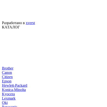
Разработано в
xverst
КАТАЛОГ
Brother
Canon
Citizen
Epson
Hewlett-Packard
Konica-Minolta
Kyocera
Lexmark
Oki
Panasonic