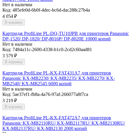
Нет в наличии
Код:
485efe0d-6b0f-4dec-bc6d-dac288c27b4a
4 054
₽
В корзину
Картридж ProfiLine PL-DQ-TU10JPB для принтеров Panasonic
DP-1520/ DP-1820/ DP-8016P/ DP-8020E 10000 копий
Нет в наличии
Код:
7484a11c-2600-4338-b1c0-2cd2c60aad81
3 579
₽
В корзину
Картридж ProfiLine PL-KX-FAT431A7 для принтеров
Panasonic KX-MB2230/ KX-MB2235/ KX-MB2270/ KX-
MB2540/ KX-MB2545 6000 копий
Нет в наличии
Код:
5ae37ef1-fb8a-4a76-97af-266077a8f7ca
3 219
₽
В корзину
Картридж ProfiLine PL-KX-FAT472A7 для принтеров
Panasonic KX-MB2110RU/ KX-MB2117RU/ KX-MB2130RU/
KX-MB2137RU/ KX-MB2130 2000 копий