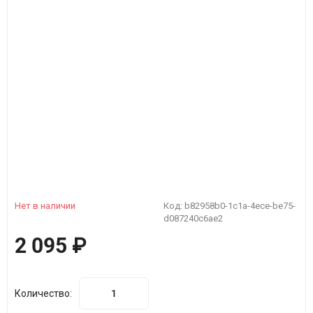
Нет в наличии
Код:
b82958b0-1c1a-4ece-be75-
d087240c6ae2
2 095
₽
Количество: