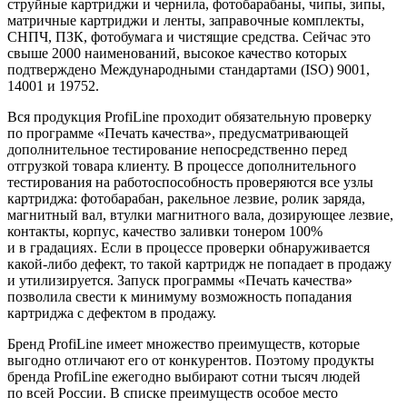
струйные картриджи и чернила, фотобарабаны, чипы, зипы,
матричные картриджи и ленты, заправочные комплекты,
СНПЧ, ПЗК, фотобумага и чистящие средства. Сейчас это
свыше 2000 наименований, высокое качество которых
подтверждено Международными стандартами (ISO) 9001,
14001 и 19752.
Вся продукция ProfiLine проходит обязательную проверку
по программе «Печать качества», предусматривающей
дополнительное тестирование непосредственно перед
отгрузкой товара клиенту. В процессе дополнительного
тестирования на работоспособность проверяются все узлы
картриджа: фотобарабан, ракельное лезвие, ролик заряда,
магнитный вал, втулки магнитного вала, дозирующее лезвие,
контакты, корпус, качество заливки тонером 100%
и в градациях. Если в процессе проверки обнаруживается
какой-либо дефект, то такой картридж не попадает в продажу
и утилизируется. Запуск программы «Печать качества»
позволила свести к минимуму возможность попадания
картриджа с дефектом в продажу.
Бренд ProfiLine имеет множество преимуществ, которые
выгодно отличают его от конкурентов. Поэтому продукты
бренда ProfiLine ежегодно выбирают сотни тысяч людей
по всей России. В списке преимуществ особое место