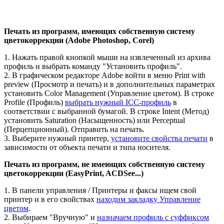
Печать из программ, имеющих собственную систему
цветокоррекции (Adobe Photoshop, Corel)
1. Нажать правой кнопкой мыши на извлеченный из архива
профиль и выбрать команду "Установить профиль".
2. В графическом редакторе Adobe войти в меню Print with
preview (Просмотр и печать) и в дополнительных параметрах
установить Color Management (Управление цветом). В строке
Profile (Профиль)
выбрать нужный ICC-профиль
в
соответствии с выбранной бумагой. В строке Intent (Метод)
установить Saturation (Насыщенность) или Perceptual
(Перцепционный). Отправить на печать.
3. Выберите нужный принтер,
установите свойства печати
в
зависимости от объекта печати и типа носителя.
Печать из программ, не имеющих собственную систему
цветокоррекции (EasyPrint, ACDSee...)
1. В панели управления / Принтеры и факсы ищем свой
принтер и в его свойствах
находим закладку Управление
цветом
.
2. Выбираем "Вручную" и
назначаем профиль с суффиксом