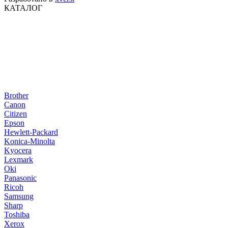
КАТАЛОГ
Brother
Canon
Citizen
Epson
Hewlett-Packard
Konica-Minolta
Kyocera
Lexmark
Oki
Panasonic
Ricoh
Samsung
Sharp
Toshiba
Xerox