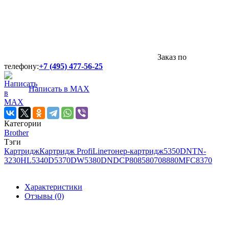
Заказ по
телефону:
+7 (495) 477-56-25
Написать в MAX
Категории
Brother
Тэги
Картридж
Картридж ProfiLine
тонер-картридж
5350DN
TN-
3230
HL5340D
5370DW
5380DN
DCP8085
8070
8880
MFC8370
Характеристики
Отзывы (0)