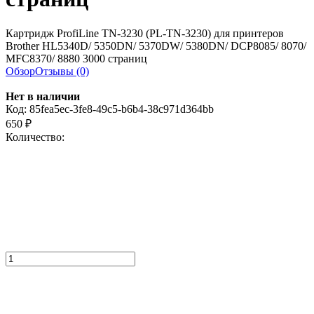
Картридж ProfiLine TN-3230 (PL-TN-3230) для принтеров
Brother HL5340D/ 5350DN/ 5370DW/ 5380DN/ DCP8085/ 8070/
MFC8370/ 8880 3000 страниц
Обзор
Отзывы (0)
Нет в наличии
Код:
85fea5ec-3fe8-49c5-b6b4-38c971d364bb
650
₽
Количество: