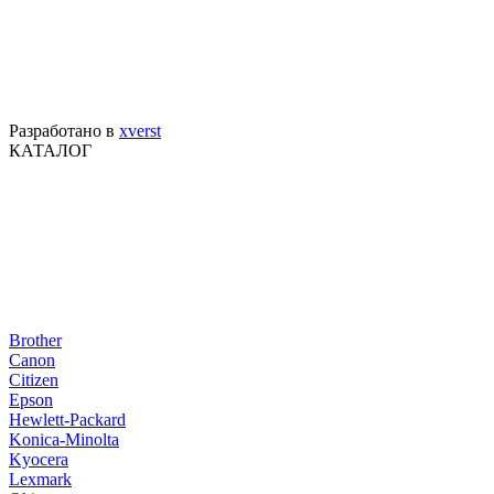
Разработано в
xverst
КАТАЛОГ
Brother
Canon
Citizen
Epson
Hewlett-Packard
Konica-Minolta
Kyocera
Lexmark