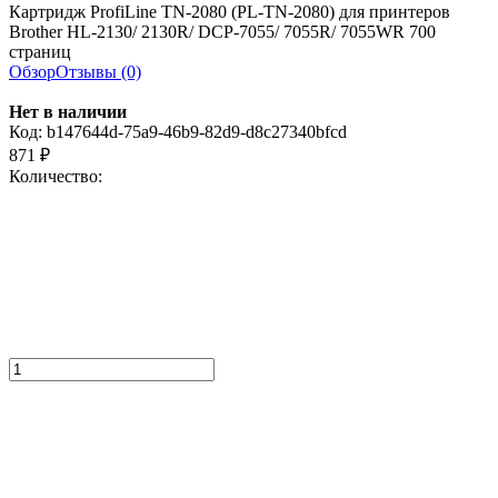
Картридж ProfiLine TN-2080 (PL-TN-2080) для принтеров
Brother HL-2130/ 2130R/ DCP-7055/ 7055R/ 7055WR 700
страниц
Обзор
Отзывы (0)
Нет в наличии
Код:
b147644d-75a9-46b9-82d9-d8c27340bfcd
871
₽
Количество: