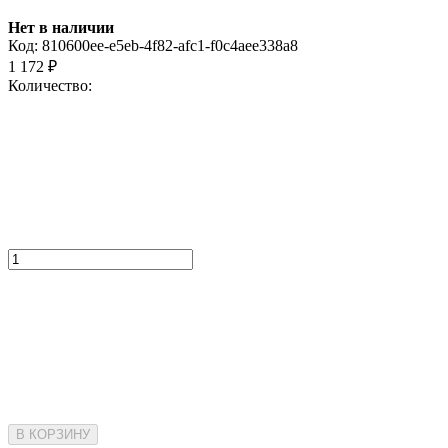
Нет в наличии
Код:
810600ee-e5eb-4f82-afc1-f0c4aee338a8
1 172
₽
Количество:
В КОРЗИНУ