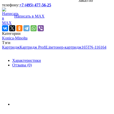
Заказ по
телефону:
+7 (495) 477-56-25
Написать в MAX
Категории
Konica-Minolta
Тэги
Картридж
Картридж ProfiLine
тонер-картридж
165
TN-116
164
Характеристики
Отзывы (0)