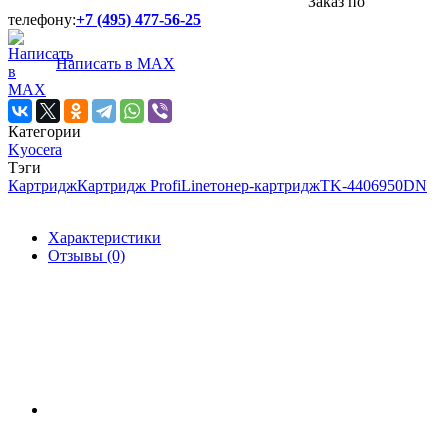
Заказ по
телефону:
+7 (495) 477-56-25
Написать в MAX
Категории
Kyocera
Тэги
Картридж
Картридж ProfiLine
тонер-картридж
TK-440
6950DN
Характеристики
Отзывы (0)