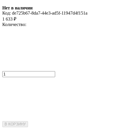
Нет в наличии
Код:
de725b67-8da7-44e3-ad5f-11947d4f151a
1 633
₽
Количество:
В КОРЗИНУ