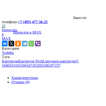
Заказ по
телефону:
+7 (495) 477-56-25
Написать в MAX
Категории
Toshiba
Тэги
Картридж
Картридж ProfiLine
тонер-картридж
T-
1640
163
165
166
167
203
205
206
207
237
Характеристики
Отзывы (0)