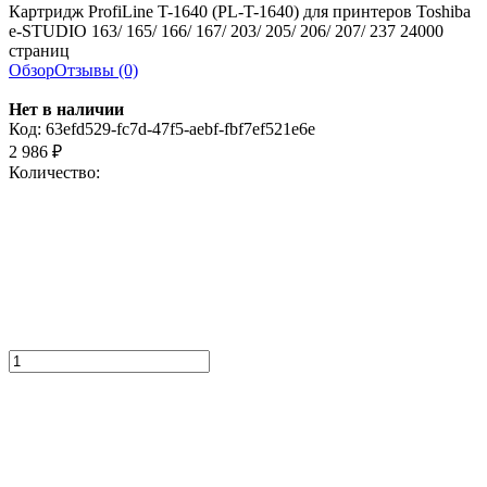
Картридж ProfiLine T-1640 (PL-T-1640) для принтеров Toshiba
e-STUDIO 163/ 165/ 166/ 167/ 203/ 205/ 206/ 207/ 237 24000
страниц
Обзор
Отзывы (0)
Нет в наличии
Код:
63efd529-fc7d-47f5-aebf-fbf7ef521e6e
2 986
₽
Количество: