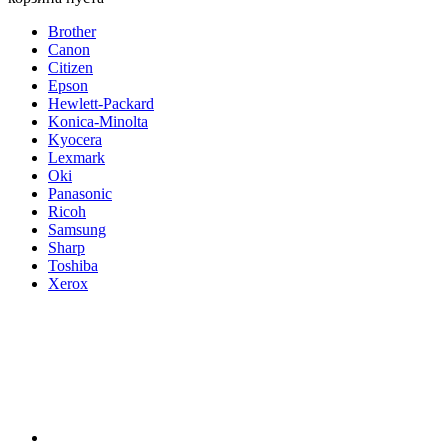
Brother
Canon
Citizen
Epson
Hewlett-Packard
Konica-Minolta
Kyocera
Lexmark
Oki
Panasonic
Ricoh
Samsung
Sharp
Toshiba
Xerox