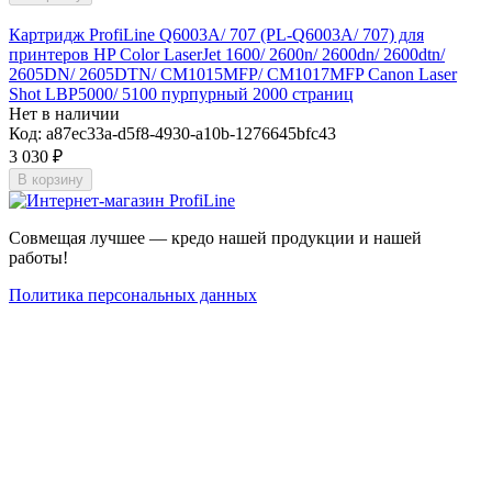
Картридж ProfiLine Q6003A/ 707 (PL-Q6003A/ 707) для
принтеров HP Color LaserJet 1600/ 2600n/ 2600dn/ 2600dtn/
2605DN/ 2605DTN/ CM1015MFP/ CM1017MFP Canon Laser
Shot LBP5000/ 5100 пурпурный 2000 страниц
Нет в наличии
Код:
a87ec33a-d5f8-4930-a10b-1276645bfc43
3 030
₽
В корзину
Совмещая лучшее — кредо нашей продукции и нашей
работы!
Политика персональных данных