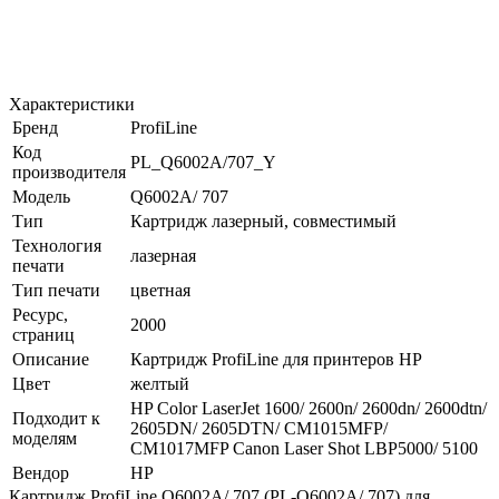
Характеристики
Бренд
ProfiLine
Код
PL_Q6002A/707_Y
производителя
Модель
Q6002A/ 707
Тип
Картридж лазерный, совместимый
Технология
лазерная
печати
Тип печати
цветная
Ресурс,
2000
страниц
Описание
Картридж ProfiLine для принтеров HP
Цвет
желтый
HP Color LaserJet 1600/ 2600n/ 2600dn/ 2600dtn/
Подходит к
2605DN/ 2605DTN/ CM1015MFP/
моделям
CM1017MFP Canon Laser Shot LBP5000/ 5100
Вендор
HP
Картридж ProfiLine Q6002A/ 707 (PL-Q6002A/ 707) для