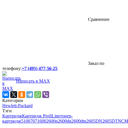
Сравнение
Заказ по
телефону:
+7 (495) 477-56-25
Написать в MAX
Категории
Hewlett-Packard
Тэги
Картридж
Картридж ProfiLine
тонер-
картридж
5100
707
1600
2600n
2600dn
2600dtn
2605DN
2605DTN
CM