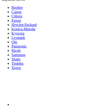
Brother
Canon
Citizen
Epson
Hewlett-Packard
Konica-Minolta
Kyocera
Lexmark
Oki
Panasonic
Ricoh
Samsung
Sharp
Toshiba
Xerox