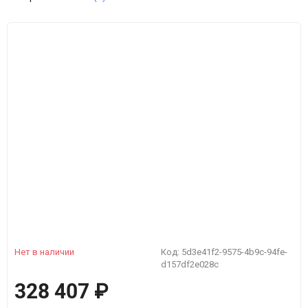
Нет в наличии
Код:
5d3e41f2-9575-4b9c-94fe-
d157df2e028c
328 407
₽