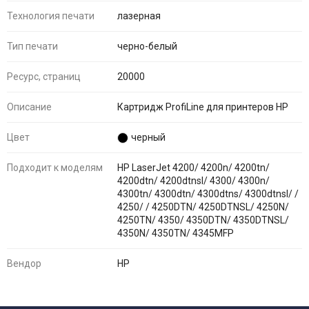
Технология печати
лазерная
Тип печати
черно-белый
Ресурс, страниц
20000
Описание
Картридж ProfiLine для принтеров HP
Цвет
черный
Подходит к моделям
HP LaserJet 4200/ 4200n/ 4200tn/
4200dtn/ 4200dtnsl/ 4300/ 4300n/
4300tn/ 4300dtn/ 4300dtns/ 4300dtnsl/ /
4250/ / 4250DTN/ 4250DTNSL/ 4250N/
4250TN/ 4350/ 4350DTN/ 4350DTNSL/
4350N/ 4350TN/ 4345MFP
Вендор
HP