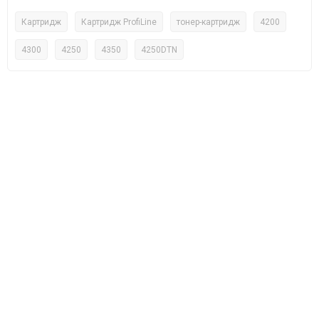
Картридж
Картридж ProfiLine
тонер-картридж
4200
4300
4250
4350
4250DTN