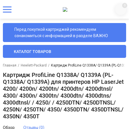
0
Перед покупкой картриджей рекомендуем
ознакомиться с информацией в разделе ВАЖНО
КАТАЛОГ ТОВАРОВ
Главная
/
Hewlett-Packard
/
Картридж ProfiLine Q1338A/ Q1339A (PL-Q1338A
Картридж ProfiLine Q1338A/ Q1339A (PL-
Q1338A/ Q1339A) для принтеров HP LaserJet
4200/ 4200n/ 4200tn/ 4200dtn/ 4200dtnsl/
4300/ 4300n/ 4300tn/ 4300dtn/ 4300dtns/
4300dtnsl/ / 4250/ / 4250DTN/ 4250DTNSL/
4250N/ 4250TN/ 4350/ 4350DTN/ 4350DTNSL/
4350N/ 4350T
Обзор
Отзывы (0)