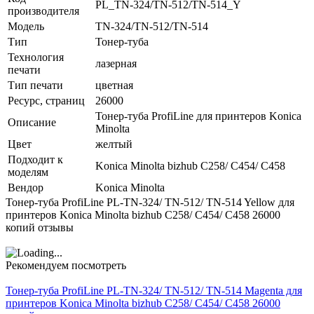
PL_TN-324/TN-512/TN-514_Y
производителя
Модель
TN-324/TN-512/TN-514
Тип
Тонер-туба
Технология
лазерная
печати
Тип печати
цветная
Ресурс, страниц
26000
Тонер-туба ProfiLine для принтеров Konica
Описание
Minolta
Цвет
желтый
Подходит к
Konica Minolta bizhub C258/ C454/ C458
моделям
Вендор
Konica Minolta
Тонер-туба ProfiLine PL-TN-324/ TN-512/ TN-514 Yellow для
принтеров Konica Minolta bizhub C258/ C454/ C458 26000
копий отзывы
Рекомендуем посмотреть
Тонер-туба ProfiLine PL-TN-324/ TN-512/ TN-514 Magenta для
принтеров Konica Minolta bizhub C258/ C454/ C458 26000