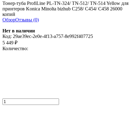
Тонер-туба ProfiLine PL-TN-324/ TN-512/ TN-514 Yellow для
принтеров Konica Minolta bizhub C258/ C454/ C458 26000
копий
Обзор
Отзывы (0)
Нет в наличии
Код:
29ae39ec-2e0e-4f13-a757-8e992f407725
5 449
₽
Количество: