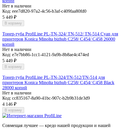
копий
Нет в наличии
Код:
eee7d820-97a2-4c56-b3af-c409faa80fd0
5 449
₽
В корзину
Тонер-туба ProfiLine PL-TN-324/ TN-512/ TN-514 Cyan для
принтеров Konica Minolta bizhub C258/ C454/ C458 26000
копий
Нет в наличии
Код:
e7e7bb86-1cc1-4121-9a9b-8b8ae4c474ed
5 449
₽
В корзину
Тонер-туба ProfiLine PL-TN-324/TN-512/TN-514 для
принтеров Konica Minolta bizhub C258/ C454/ C458 Black
28000 копий
Нет в наличии
Код:
cc835167-8a90-41bc-907c-b2b9b31de3d9
4 146
₽
В корзину
Совмещая лучшее — кредо нашей продукции и нашей