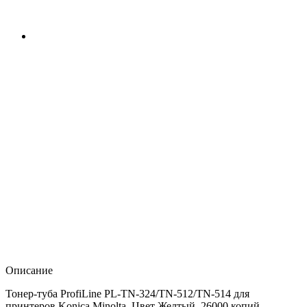
Описание
Тонер-туба ProfiLine PL-TN-324/TN-512/TN-514 для
принтеров Konica Minolta. Цвет Желтый, 26000 копий