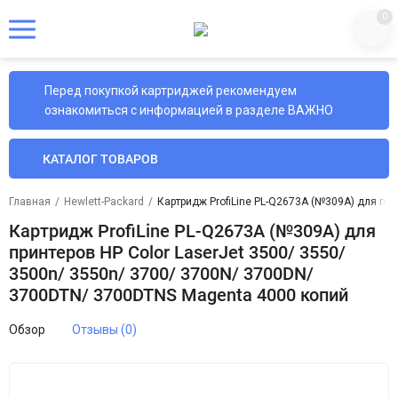
0
Перед покупкой картриджей рекомендуем
ознакомиться с информацией в разделе ВАЖНО
КАТАЛОГ ТОВАРОВ
Главная
/
Hewlett-Packard
/
Картридж ProfiLine PL-Q2673A (№309A) для пр
Картридж ProfiLine PL-Q2673A (№309A) для
принтеров HP Color LaserJet 3500/ 3550/
3500n/ 3550n/ 3700/ 3700N/ 3700DN/
3700DTN/ 3700DTNS Magenta 4000 копий
Обзор
Отзывы (0)