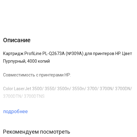
Описание
Характеристики
Отзывы (0)
Описание
Картридж ProfiLine PL-Q2673A (№309A) для принтеров HP. Цвет
Пурпурный, 4000 копий
Совместимость с принтерами HP:
Color LaserJet 3500/ 3550/ 3500n/ 3550n/ 3700/ 3700N/ 3700DN/
3700DTN/ 3700DTNS
подробнее
Рекомендуем посмотреть