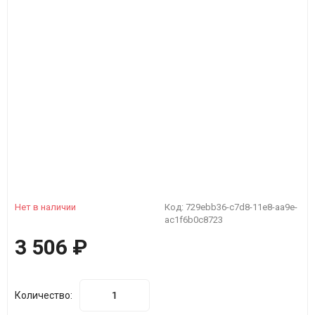
Нет в наличии
Код:
729ebb36-c7d8-11e8-aa9e-
ac1f6b0c8723
3 506
₽
Количество: