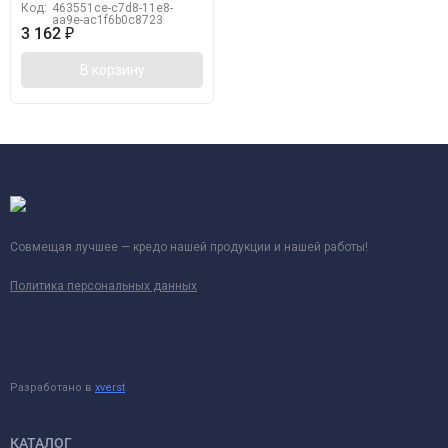
Код:
463551ce-c7d8-11e8-
aa9e-ac1f6b0c8723
3 162
₽
В корзину
Совмещая лучшее — кредо нашей продукции и нашей работы!
Политика персональных данных
Разработано в
xverst
КАТАЛОГ