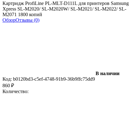
Картридж ProfiLine PL-MLT-D111L для принтеров Samsung
Xpress SL-M2020/ SL-M2020W/ SL-M2021/ SL-M2022/ SL-
M2071 1800 копий
Обзор
Отзывы (0)
В наличии
Код:
b0120bd3-c5ef-4748-91b9-36b9ffc75dd9
860
₽
Количество: