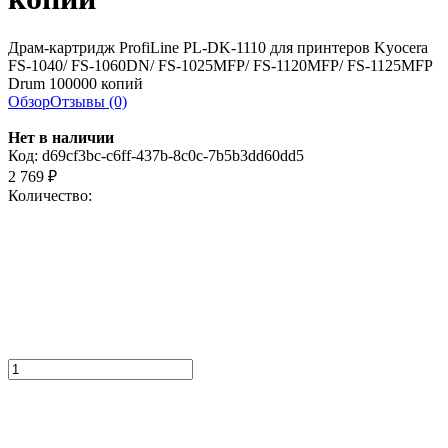
Драм-картридж ProfiLine PL-DK-1110 для принтеров Kyocera
FS-1040/ FS-1060DN/ FS-1025MFP/ FS-1120MFP/ FS-1125MFP
Drum 100000 копий
Обзор
Отзывы (0)
Нет в наличии
Код:
d69cf3bc-c6ff-437b-8c0c-7b5b3dd60dd5
2 769
₽
Количество: