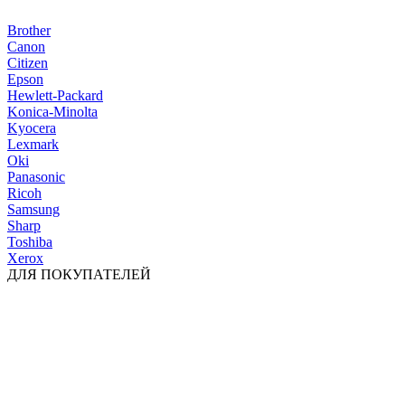
Brother
Canon
Citizen
Epson
Hewlett-Packard
Konica-Minolta
Kyocera
Lexmark
Oki
Panasonic
Ricoh
Samsung
Sharp
Toshiba
Xerox
ДЛЯ ПОКУПАТЕЛЕЙ