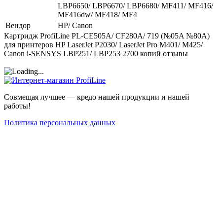
LBP6650/ LBP6670/ LBP6680/ MF411/ MF416/
MF416dw/ MF418/ MF4
Вендор
HP/ Canon
Картридж ProfiLine PL-CE505A/ CF280A/ 719 (№05A №80A)
для принтеров HP LaserJet P2030/ LaserJet Pro M401/ M425/
Canon i-SENSYS LBP251/ LBP253 2700 копий отзывы
Совмещая лучшее — кредо нашей продукции и нашей
работы!
Политика персональных данных