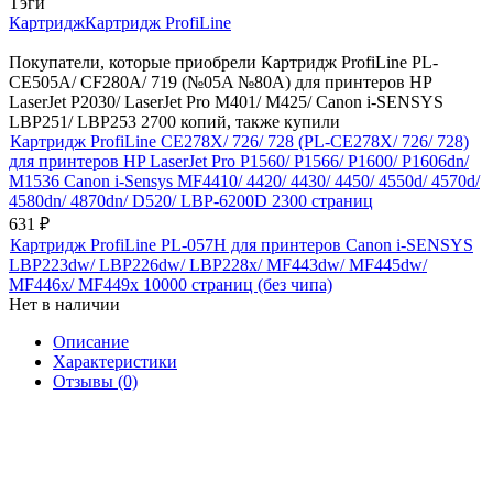
Тэги
Картридж
Картридж ProfiLine
Покупатели, которые приобрели Картридж ProfiLine PL-
CE505A/ CF280A/ 719 (№05A №80A) для принтеров HP
LaserJet P2030/ LaserJet Pro M401/ M425/ Canon i-SENSYS
LBP251/ LBP253 2700 копий, также купили
Картридж ProfiLine CE278X/ 726/ 728 (PL-CE278X/ 726/ 728)
для принтеров HP LaserJet Pro P1560/ P1566/ P1600/ P1606dn/
M1536 Canon i-Sensys MF4410/ 4420/ 4430/ 4450/ 4550d/ 4570d/
4580dn/ 4870dn/ D520/ LBP-6200D 2300 страниц
631
₽
Картридж ProfiLine PL-057H для принтеров Canon i-SENSYS
LBP223dw/ LBP226dw/ LBP228x/ MF443dw/ MF445dw/
MF446x/ MF449x 10000 страниц (без чипа)
Нет в наличии
Описание
Характеристики
Отзывы (0)