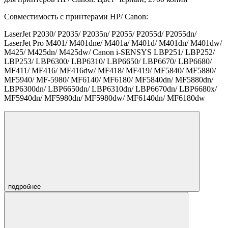
Совместимость с принтерами HP/ Canon:
LaserJet P2030/ P2035/ P2035n/ P2055/ P2055d/ P2055dn/
LaserJet Pro M401/ M401dne/ M401a/ M401d/ M401dn/ M401dw/
M425/ M425dn/ M425dw/ Canon i-SENSYS LBP251/ LBP252/
LBP253/ LBP6300/ LBP6310/ LBP6650/ LBP6670/ LBP6680/
MF411/ MF416/ MF416dw/ MF418/ MF419/ MF5840/ MF5880/
MF5940/ MF-5980/ MF6140/ MF6180/ MF5840dn/ MF5880dn/
LBP6300dn/ LBP6650dn/ LBP6310dn/ LBP6670dn/ LBP6680x/
MF5940dn/ MF5980dn/ MF5980dw/ MF6140dn/ MF6180dw
подробнее