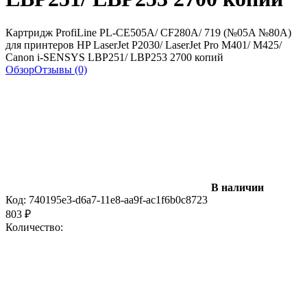
Картридж ProfiLine PL-CE505A/ CF280A/ 719 (№05A №80A)
для принтеров HP LaserJet P2030/ LaserJet Pro M401/ M425/
Canon i-SENSYS LBP251/ LBP253 2700 копий
Обзор
Отзывы (0)
В наличии
Код:
740195e3-d6a7-11e8-aa9f-ac1f6b0c8723
803
₽
Количество: