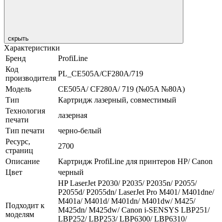
скрыть
Характеристики
Бренд
ProfiLine
Код
PL_CE505A/CF280A/719
производителя
Модель
CE505A/ CF280A/ 719 (№05A №80A)
Тип
Картридж лазерный, совместимый
Технология
лазерная
печати
Тип печати
черно-белый
Ресурс,
2700
страниц
Описание
Картридж ProfiLine для принтеров HP/ Canon
Цвет
черный
HP LaserJet P2030/ P2035/ P2035n/ P2055/
P2055d/ P2055dn/ LaserJet Pro M401/ M401dne/
M401a/ M401d/ M401dn/ M401dw/ M425/
Подходит к
M425dn/ M425dw/ Canon i-SENSYS LBP251/
моделям
LBP252/ LBP253/ LBP6300/ LBP6310/