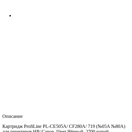
Описание
Картридж ProfiLine PL-CE505A/ CF280A/ 719 (№05A №80A)
для принтеров HP/ Canon. Цвет Чёрный, 2700 копий