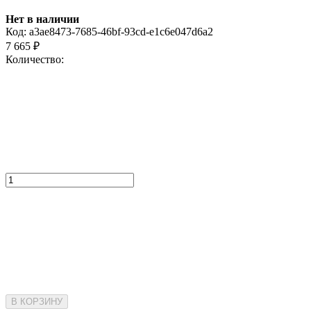
Нет в наличии
Код:
a3ae8473-7685-46bf-93cd-e1c6e047d6a2
7 665
₽
Количество:
В КОРЗИНУ