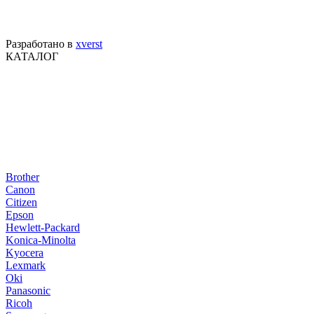
Разработано в
xverst
КАТАЛОГ
Brother
Canon
Citizen
Epson
Hewlett-Packard
Konica-Minolta
Kyocera
Lexmark
Oki
Panasonic
Ricoh