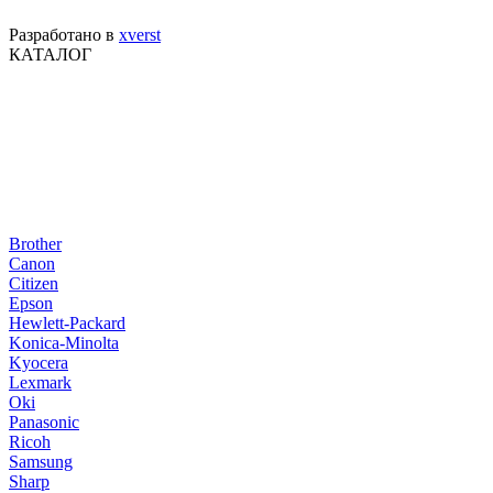
Разработано в
xverst
КАТАЛОГ
Brother
Canon
Citizen
Epson
Hewlett-Packard
Konica-Minolta
Kyocera
Lexmark
Oki
Panasonic
Ricoh
Samsung
Sharp