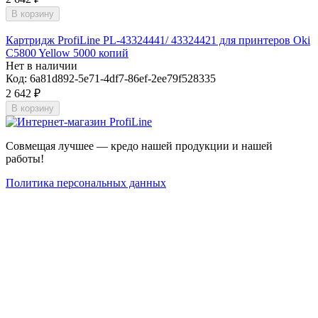
В корзину
Картридж ProfiLine PL-43324441/ 43324421 для принтеров Oki
C5800 Yellow 5000 копий
Нет в наличии
Код:
6a81d892-5e71-4df7-86ef-2ee79f528335
2 642
₽
В корзину
Совмещая лучшее — кредо нашей продукции и нашей
работы!
Политика персональных данных