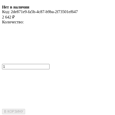
Нет в наличии
Код:
2de871e9-fa5b-4c87-b9ba-2f73501ef647
2 642
₽
Количество:
В КОРЗИНУ