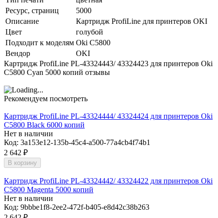
Ресурс, страниц
5000
Описание
Картридж ProfiLine для принтеров OKI
Цвет
голубой
Подходит к моделям
Oki C5800
Вендор
OKI
Картридж ProfiLine PL-43324443/ 43324423 для принтеров Oki
C5800 Cyan 5000 копий отзывы
Рекомендуем посмотреть
Картридж ProfiLine PL-43324444/ 43324424 для принтеров Oki
C5800 Black 6000 копий
Нет в наличии
Код:
3a153e12-135b-45c4-a500-77a4cb4f74b1
2 642
₽
В корзину
Картридж ProfiLine PL-43324442/ 43324422 для принтеров Oki
C5800 Magenta 5000 копий
Нет в наличии
Код:
9bbbe1f8-2ee2-472f-b405-e8d42c38b263
2 642
₽