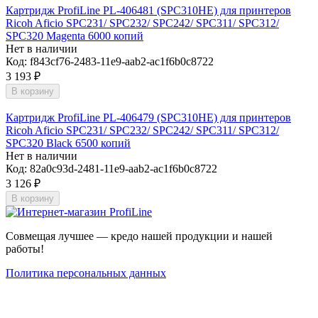
Картридж ProfiLine PL-406481 (SPC310HE) для принтеров
Ricoh Aficio SPC231/ SPC232/ SPC242/ SPC311/ SPC312/
SPC320 Magenta 6000 копий
Нет в наличии
Код:
f843cf76-2483-11e9-aab2-ac1f6b0c8722
3 193
₽
В корзину
Картридж ProfiLine PL-406479 (SPC310HE) для принтеров
Ricoh Aficio SPC231/ SPC232/ SPC242/ SPC311/ SPC312/
SPC320 Black 6500 копий
Нет в наличии
Код:
82a0c93d-2481-11e9-aab2-ac1f6b0c8722
3 126
₽
В корзину
Совмещая лучшее — кредо нашей продукции и нашей
работы!
Политика персональных данных