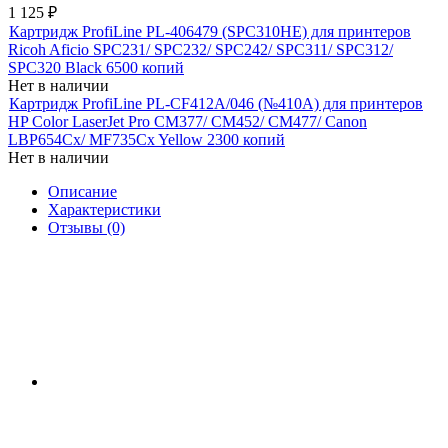
1 125
₽
Картридж ProfiLine PL-406479 (SPC310HE) для принтеров
Ricoh Aficio SPC231/ SPC232/ SPC242/ SPC311/ SPC312/
SPC320 Black 6500 копий
Нет в наличии
Картридж ProfiLine PL-CF412A/046 (№410A) для принтеров
HP Color LaserJet Pro CM377/ CM452/ CM477/ Canon
LBP654Cx/ MF735Cx Yellow 2300 копий
Нет в наличии
Описание
Характеристики
Отзывы (0)