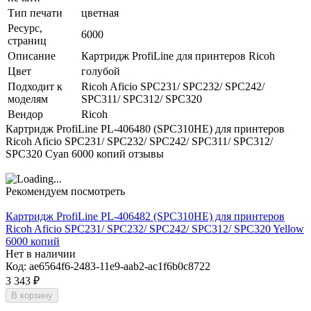
Тип печати
цветная
Ресурс,
6000
страниц
Описание
Картридж ProfiLine для принтеров Ricoh
Цвет
голубой
Подходит к
Ricoh Aficio SPC231/ SPC232/ SPC242/
моделям
SPC311/ SPC312/ SPC320
Вендор
Ricoh
Картридж ProfiLine PL-406480 (SPC310HE) для принтеров
Ricoh Aficio SPC231/ SPC232/ SPC242/ SPC311/ SPC312/
SPC320 Cyan 6000 копий отзывы
Рекомендуем посмотреть
Картридж ProfiLine PL-406482 (SPC310HE) для принтеров
Ricoh Aficio SPC231/ SPC232/ SPC242/ SPC312/ SPC320 Yellow
6000 копий
Нет в наличии
Код:
ae6564f6-2483-11e9-aab2-ac1f6b0c8722
3 343
₽
В корзину