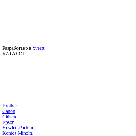
Разработано в
xverst
КАТАЛОГ
Brother
Canon
Citizen
Epson
Hewlett-Packard
Konica-Minolta