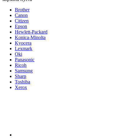
Brother
Canon
Citizen
Epson
Hewlett-Packard
Konica-Minolta
Kyocera
Lexmark
Oki
Panasonic
Ricoh
Samsung
Sharp
Toshiba
Xerox