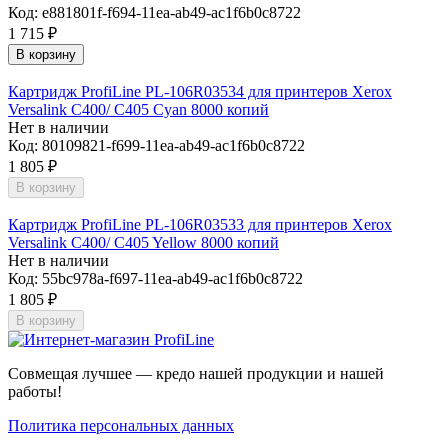
Код:
e881801f-f694-11ea-ab49-ac1f6b0c8722
1 715
₽
В корзину
Картридж ProfiLine PL-106R03534 для принтеров Xerox
Versalink C400/ C405 Cyan 8000 копий
Нет в наличии
Код:
80109821-f699-11ea-ab49-ac1f6b0c8722
1 805
₽
В корзину
Картридж ProfiLine PL-106R03533 для принтеров Xerox
Versalink C400/ C405 Yellow 8000 копий
Нет в наличии
Код:
55bc978a-f697-11ea-ab49-ac1f6b0c8722
1 805
₽
В корзину
Совмещая лучшее — кредо нашей продукции и нашей
работы!
Политика персональных данных