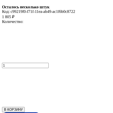
Осталось несколько штук
Код:
c99219f0-f71f-11ea-ab49-ac1f6b0c8722
1 805
₽
Количество:
В КОРЗИНУ