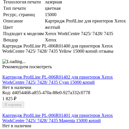
Технология печати
лазерная
Тип печати
цветная
Ресурс, страниц
15000
Описание
Картридж ProfiLine для принтеров Xerox
Цвет
желтый
Подходит к моделям
Xerox WorkCentre 7425/ 7428/ 7435
Вендор
Xerox
Картридж ProfiLine PL-006R01400 для принтеров Xerox
WorkCentre 7425/ 7428/ 7435 Yellow 15000 копий отзывы
Рекомендуем посмотреть
Картридж ProfiLine PL-006R01402 для принтеров Xerox
WorkCentre 7425/ 7428/ 7435 Cyan 15000 копий
Нет в наличии
Код:
d4054468-a855-470a-88e0-927a332c0778
1 825
₽
В корзину
Картридж ProfiLine PL-006R01401 для принтеров Xerox
WorkCentre 7425/ 7428/ 7435 Magenta 15000 копий
Нет в наличии