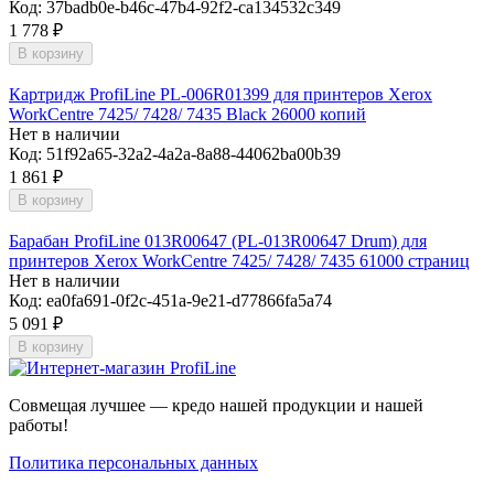
Код:
37badb0e-b46c-47b4-92f2-ca134532c349
1 778
₽
В корзину
Картридж ProfiLine PL-006R01399 для принтеров Xerox
WorkCentre 7425/ 7428/ 7435 Black 26000 копий
Нет в наличии
Код:
51f92a65-32a2-4a2a-8a88-44062ba00b39
1 861
₽
В корзину
Барабан ProfiLine 013R00647 (PL-013R00647 Drum) для
принтеров Xerox WorkCentre 7425/ 7428/ 7435 61000 страниц
Нет в наличии
Код:
ea0fa691-0f2c-451a-9e21-d77866fa5a74
5 091
₽
В корзину
Совмещая лучшее — кредо нашей продукции и нашей
работы!
Политика персональных данных