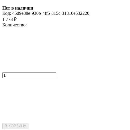
Нет в наличии
Код:
45d9e38e-930b-4ff5-815c-31810e532220
1 778
₽
Количество:
В КОРЗИНУ