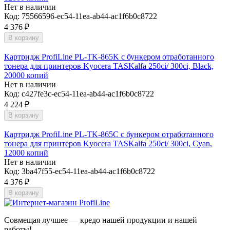
Нет в наличии
Код:
75566596-ec54-11ea-ab44-ac1f6b0c8722
4 376
₽
В корзину
Картридж ProfiLine PL-TK-865K с бункером отработанного
тонера для принтеров Kyocera TASKalfa 250ci/ 300ci, Black,
20000 копий
Нет в наличии
Код:
c427fe3c-ec54-11ea-ab44-ac1f6b0c8722
4 224
₽
В корзину
Картридж ProfiLine PL-TK-865C с бункером отработанного
тонера для принтеров Kyocera TASKalfa 250ci/ 300ci, Cyan,
12000 копий
Нет в наличии
Код:
3ba47f55-ec54-11ea-ab44-ac1f6b0c8722
4 376
₽
В корзину
Совмещая лучшее — кредо нашей продукции и нашей
работы!