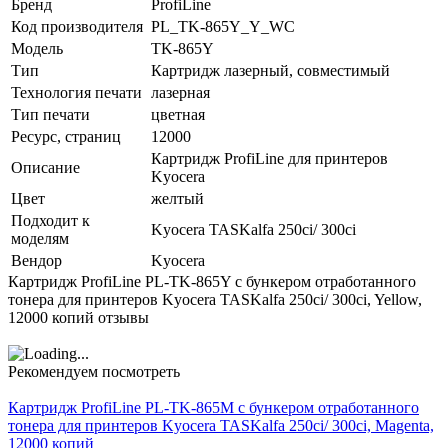
Бренд
ProfiLine
Код производителя
PL_TK-865Y_Y_WC
Модель
TK-865Y
Тип
Картридж лазерный, совместимый
Технология печати
лазерная
Тип печати
цветная
Ресурс, страниц
12000
Картридж ProfiLine для принтеров
Описание
Kyocera
Цвет
желтый
Подходит к
Kyocera TASKalfa 250ci/ 300ci
моделям
Вендор
Kyocera
Картридж ProfiLine PL-TK-865Y с бункером отработанного
тонера для принтеров Kyocera TASKalfa 250ci/ 300ci, Yellow,
12000 копий отзывы
Рекомендуем посмотреть
Картридж ProfiLine PL-TK-865M с бункером отработанного
тонера для принтеров Kyocera TASKalfa 250ci/ 300ci, Magenta,
12000 копий