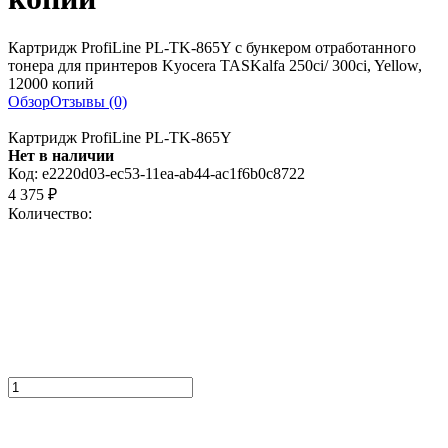
Картридж ProfiLine PL-TK-865Y с бункером отработанного
тонера для принтеров Kyocera TASKalfa 250ci/ 300ci, Yellow,
12000 копий
Обзор
Отзывы (0)
Картридж ProfiLine PL-TK-865Y
Нет в наличии
Код:
e2220d03-ec53-11ea-ab44-ac1f6b0c8722
4 375
₽
Количество: