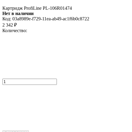
Картридж ProfiLine PL-106R01474
Нет в наличии
Код:
03a8989e-f729-11ea-ab49-ac1f6b0c8722
2 342
₽
Количество: