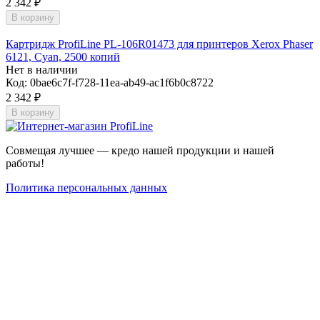
2 342
₽
В корзину
Картридж ProfiLine PL-106R01473 для принтеров Xerox Phaser
6121, Cyan, 2500 копий
Нет в наличии
Код:
0bae6c7f-f728-11ea-ab49-ac1f6b0c8722
2 342
₽
В корзину
Совмещая лучшее — кредо нашей продукции и нашей
работы!
Политика персональных данных