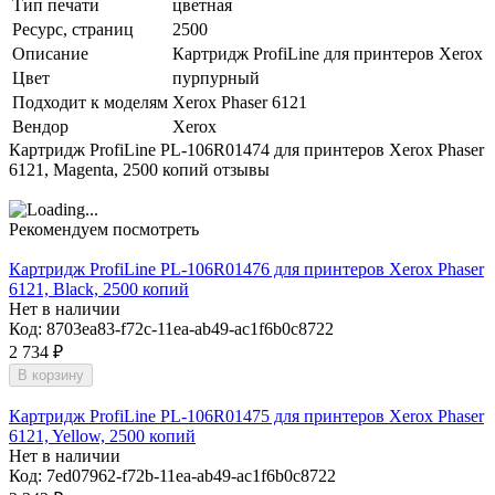
Тип печати
цветная
Ресурс, страниц
2500
Описание
Картридж ProfiLine для принтеров Xerox
Цвет
пурпурный
Подходит к моделям
Xerox Phaser 6121
Вендор
Xerox
Картридж ProfiLine PL-106R01474 для принтеров Xerox Phaser
6121, Magenta, 2500 копий отзывы
Рекомендуем посмотреть
Картридж ProfiLine PL-106R01476 для принтеров Xerox Phaser
6121, Black, 2500 копий
Нет в наличии
Код:
8703ea83-f72c-11ea-ab49-ac1f6b0c8722
2 734
₽
В корзину
Картридж ProfiLine PL-106R01475 для принтеров Xerox Phaser
6121, Yellow, 2500 копий
Нет в наличии
Код:
7ed07962-f72b-11ea-ab49-ac1f6b0c8722