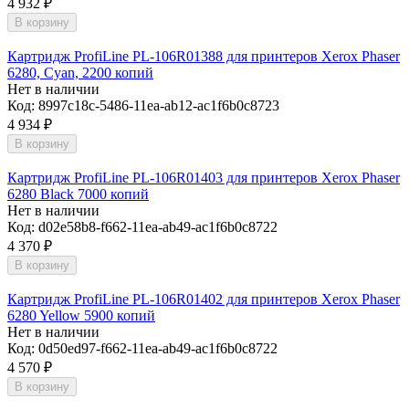
4 932
₽
В корзину
Картридж ProfiLine PL-106R01388 для принтеров Xerox Phaser
6280, Cyan, 2200 копий
Нет в наличии
Код:
8997c18c-5486-11ea-ab12-ac1f6b0c8723
4 934
₽
В корзину
Картридж ProfiLine PL-106R01403 для принтеров Xerox Phaser
6280 Black 7000 копий
Нет в наличии
Код:
d02e58b8-f662-11ea-ab49-ac1f6b0c8722
4 370
₽
В корзину
Картридж ProfiLine PL-106R01402 для принтеров Xerox Phaser
6280 Yellow 5900 копий
Нет в наличии
Код:
0d50ed97-f662-11ea-ab49-ac1f6b0c8722
4 570
₽
В корзину