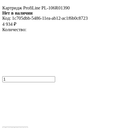
Картридж ProfiLine PL-106R01390
Нет в наличии
Код:
1c705dbb-5486-11ea-ab12-ac1f6b0c8723
4 934
₽
Количество: