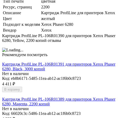
Тип печати
цветная
Ресурс, страниц
2200
Описание
Картридж ProfiLine для принтеров Xerox
Цвет
желтый
Подходит к моделям
Xerox Phaser 6280
Вендор
Xerox
Картридж ProfiLine PL-106R01390 для принтеров Xerox Phaser
6280, Yellow, 2200 копий отзывы
Рекомендуем посмотреть
Картридж ProfiLine PL-106R01391 для принтеров Xerox Phaser
6280, Black, 3000 копий
Нет в наличии
Код:
eb8b6171-5485-11ea-ab12-ac1f6b0c8723
4 411
₽
В корзину
Картридж ProfiLine PL-106R01389 для принтеров Xerox Phaser
6280, Magenta, 2200 копий
Нет в наличии
Код:
66020c3c-5486-11ea-ab12-ac1f6b0c8723