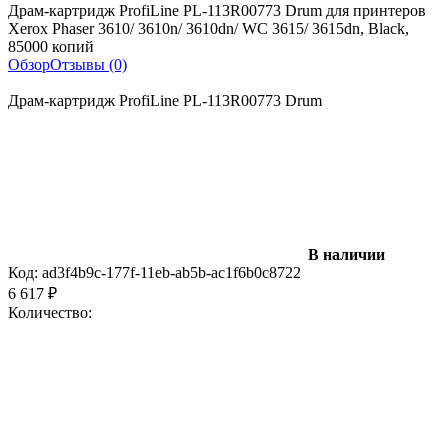
Драм-картридж ProfiLine PL-113R00773 Drum для принтеров
Xerox Phaser 3610/ 3610n/ 3610dn/ WC 3615/ 3615dn, Black,
85000 копий
Обзор
Отзывы (0)
Драм-картридж ProfiLine PL-113R00773 Drum
В наличии
Код:
ad3f4b9c-177f-11eb-ab5b-ac1f6b0c8722
6 617
₽
Количество: