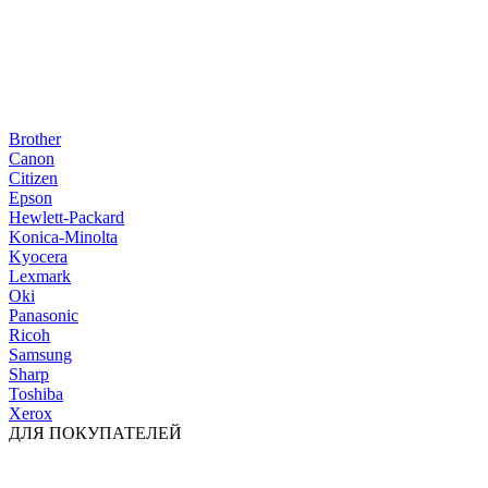
Brother
Canon
Citizen
Epson
Hewlett-Packard
Konica-Minolta
Kyocera
Lexmark
Oki
Panasonic
Ricoh
Samsung
Sharp
Toshiba
Xerox
ДЛЯ ПОКУПАТЕЛЕЙ