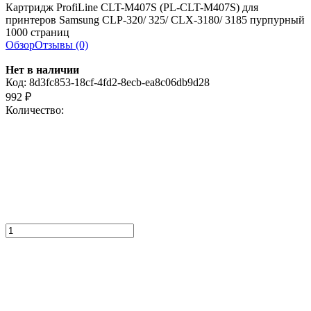
Картридж ProfiLine CLT-M407S (PL-CLT-M407S) для
принтеров Samsung CLP-320/ 325/ CLX-3180/ 3185 пурпурный
1000 страниц
Обзор
Отзывы (0)
Нет в наличии
Код:
8d3fc853-18cf-4fd2-8ecb-ea8c06db9d28
992
₽
Количество: