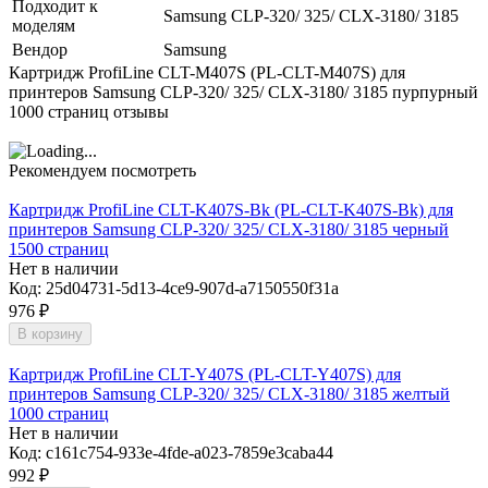
Подходит к
Samsung CLP-320/ 325/ CLX-3180/ 3185
моделям
Вендор
Samsung
Картридж ProfiLine CLT-M407S (PL-CLT-M407S) для
принтеров Samsung CLP-320/ 325/ CLX-3180/ 3185 пурпурный
1000 страниц отзывы
Рекомендуем посмотреть
Картридж ProfiLine CLT-K407S-Bk (PL-CLT-K407S-Bk) для
принтеров Samsung CLP-320/ 325/ CLX-3180/ 3185 черный
1500 страниц
Нет в наличии
Код:
25d04731-5d13-4ce9-907d-a7150550f31a
976
₽
В корзину
Картридж ProfiLine CLT-Y407S (PL-CLT-Y407S) для
принтеров Samsung CLP-320/ 325/ CLX-3180/ 3185 желтый
1000 страниц
Нет в наличии
Код:
c161c754-933e-4fde-a023-7859e3caba44
992
₽