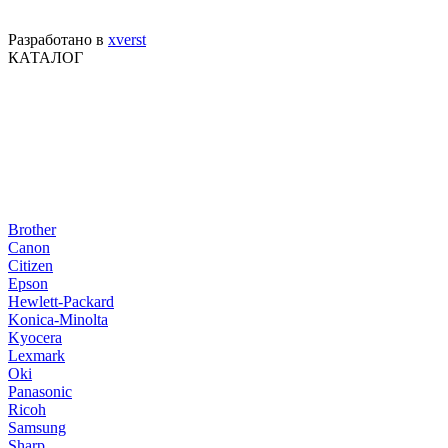
Разработано в
xverst
КАТАЛОГ
Brother
Canon
Citizen
Epson
Hewlett-Packard
Konica-Minolta
Kyocera
Lexmark
Oki
Panasonic
Ricoh
Samsung
Sharp