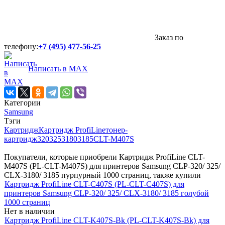
Заказ по
телефону:
+7 (495) 477-56-25
Написать в MAX
Категории
Samsung
Тэги
Картридж
Картридж ProfiLine
тонер-
картридж
320
325
3180
3185
CLT-M407S
Покупатели, которые приобрели Картридж ProfiLine CLT-
M407S (PL-CLT-M407S) для принтеров Samsung CLP-320/ 325/
CLX-3180/ 3185 пурпурный 1000 страниц, также купили
Картридж ProfiLine CLT-C407S (PL-CLT-C407S) для
принтеров Samsung CLP-320/ 325/ CLX-3180/ 3185 голубой
1000 страниц
Нет в наличии
Картридж ProfiLine CLT-K407S-Bk (PL-CLT-K407S-Bk) для