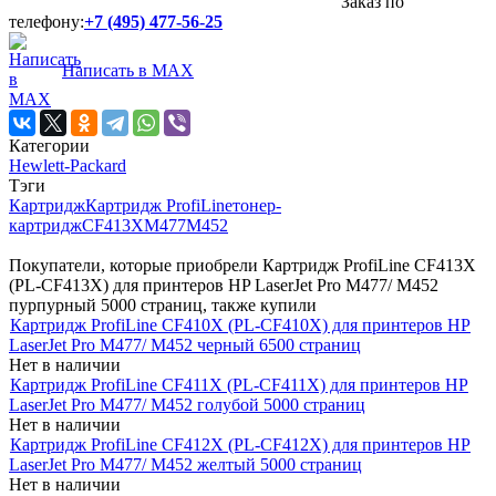
Заказ по
телефону:
+7 (495) 477-56-25
Написать в MAX
Категории
Hewlett-Packard
Тэги
Картридж
Картридж ProfiLine
тонер-
картридж
CF413X
M477
M452
Покупатели, которые приобрели Картридж ProfiLine CF413X
(PL-CF413X) для принтеров HP LaserJet Pro M477/ M452
пурпурный 5000 страниц, также купили
Картридж ProfiLine CF410X (PL-CF410X) для принтеров HP
LaserJet Pro M477/ M452 черный 6500 страниц
Нет в наличии
Картридж ProfiLine CF411X (PL-CF411X) для принтеров HP
LaserJet Pro M477/ M452 голубой 5000 страниц
Нет в наличии
Картридж ProfiLine CF412X (PL-CF412X) для принтеров HP
LaserJet Pro M477/ M452 желтый 5000 страниц
Нет в наличии