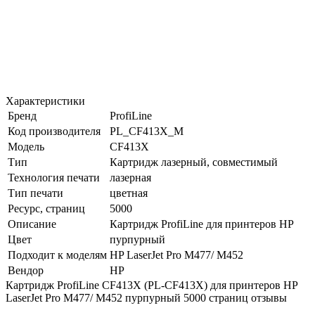
Характеристики
Бренд
ProfiLine
Код производителя
PL_CF413X_M
Модель
CF413X
Тип
Картридж лазерный, совместимый
Технология печати
лазерная
Тип печати
цветная
Ресурс, страниц
5000
Описание
Картридж ProfiLine для принтеров HP
Цвет
пурпурный
Подходит к моделям
HP LaserJet Pro M477/ M452
Вендор
HP
Картридж ProfiLine CF413X (PL-CF413X) для принтеров HP
LaserJet Pro M477/ M452 пурпурный 5000 страниц отзывы