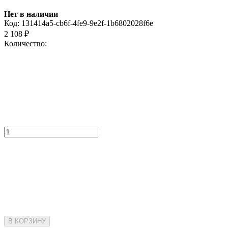
Нет в наличии
Код:
131414a5-cb6f-4fe9-9e2f-1b6802028f6e
2 108
₽
Количество:
В КОРЗИНУ