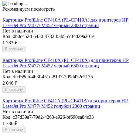
Рекомендуем посмотреть
Картридж ProfiLine CF410A (PL-CF410A) для принтеров HP
LaserJet Pro M477/ M452 черный 2300 страниц
Нет в наличии
Код:
0b0c452d-6430-4732-b3b5-cdf4d29a201e
1 783
₽
В корзину
Картридж ProfiLine CF410X (PL-CF410X) для принтеров HP
LaserJet Pro M477/ M452 черный 6500 страниц
Нет в наличии
Код:
dfcf68db-4b3f-451c-8137-2d9d452e5135
2 046
₽
В корзину
Картридж ProfiLine CF411A (PL-CF411A) для принтеров HP
LaserJet Pro M477/ M452 голубой 2300 страниц
Нет в наличии
Код:
c37d39a7-79d2-4263-a926-bf690ea84e33
1 736
₽
В корзину