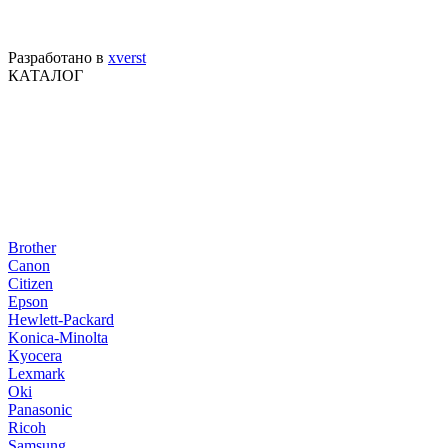
Разработано в
xverst
КАТАЛОГ
Brother
Canon
Citizen
Epson
Hewlett-Packard
Konica-Minolta
Kyocera
Lexmark
Oki
Panasonic
Ricoh
Samsung