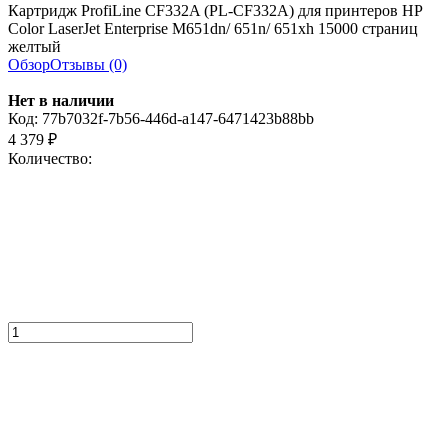
Картридж ProfiLine CF332A (PL-CF332A) для принтеров HP
Color LaserJet Enterprise M651dn/ 651n/ 651xh 15000 страниц
желтый
Обзор
Отзывы (0)
Нет в наличии
Код:
77b7032f-7b56-446d-a147-6471423b88bb
4 379
₽
Количество: