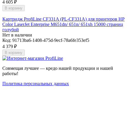
4 605
₽
В корзину
Картридж ProfiLine CF331A (PL-CF331A) для принтеров HP
Color LaserJet Enterprise M651dn/ 651n/ 651xh 15000 страниц
голубой
Нет в наличии
Код:
91713ba6-1408-475d-9ecf-78a6fe353ef5
4 379
₽
В корзину
Совмещая лучшее — кредо нашей продукции и нашей
работы!
Политика персональных данных