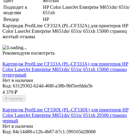
Цвет
желтый
Подходит к
HP Color LaserJet Enterprise M651dn/ 651n/
моделям
651xh
Вендор
HP
Картридж ProfiLine CF332A (PL-CF332A) для принтеров HP
Color LaserJet Enterprise M651dn/ 651n/ 651xh 15000 страниц
желтый отзывы
Рекомендуем посмотреть
Картридж ProfiLine CF333A (PL-CF333A) для принтеров HP
Color LaserJet Enterprise M651dn/ 651n/ 651xh 15000 страниц
пурпурный
Нет в наличии
Код:
63129302-b24d-468f-a38b-9bf5eefdda5b
4 379
₽
В корзину
Картридж ProfiLine CF330X (PL-CF330X) для принтеров HP
Color LaserJet Enterprise M651dn/ 651n/ 651xh 20500 страниц
черный
Нет в наличии
Код:
84c14488-c12b-4b87-b7c1-599165d28068