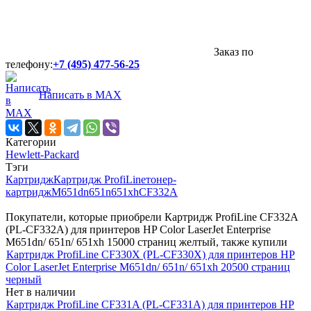
Заказ по
телефону:
+7 (495) 477-56-25
Написать в MAX
Категории
Hewlett-Packard
Тэги
Картридж
Картридж ProfiLine
тонер-
картридж
M651dn
651n
651xh
CF332A
Покупатели, которые приобрели Картридж ProfiLine CF332A
(PL-CF332A) для принтеров HP Color LaserJet Enterprise
M651dn/ 651n/ 651xh 15000 страниц желтый, также купили
Картридж ProfiLine CF330X (PL-CF330X) для принтеров HP
Color LaserJet Enterprise M651dn/ 651n/ 651xh 20500 страниц
черный
Нет в наличии
Картридж ProfiLine CF331A (PL-CF331A) для принтеров HP