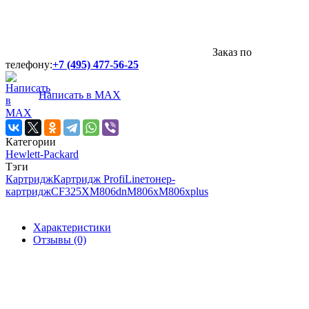
Заказ по
телефону:
+7 (495) 477-56-25
Написать в MAX
Категории
Hewlett-Packard
Тэги
Картридж
Картридж ProfiLine
тонер-
картридж
CF325X
M806dn
M806x
M806xplus
Характеристики
Отзывы (0)