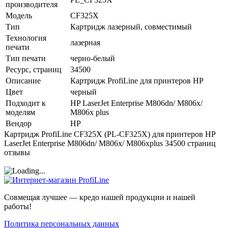
производителя
Модель
CF325X
Тип
Картридж лазерный, совместимый
Технология
лазерная
печати
Тип печати
черно-белый
Ресурс, страниц
34500
Описание
Картридж ProfiLine для принтеров HP
Цвет
черный
Подходит к
HP LaserJet Enterprise M806dn/ M806x/
моделям
M806x plus
Вендор
HP
Картридж ProfiLine CF325X (PL-CF325X) для принтеров HP
LaserJet Enterprise M806dn/ M806x/ M806xplus 34500 страниц
отзывы
Совмещая лучшее — кредо нашей продукции и нашей
работы!
Политика персональных данных