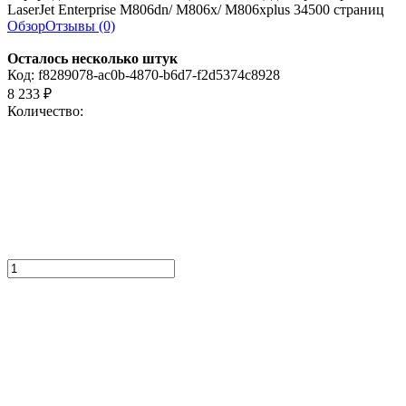
LaserJet Enterprise M806dn/ M806x/ M806xplus 34500 страниц
Обзор
Отзывы (0)
Осталось несколько штук
Код:
f8289078-ac0b-4870-b6d7-f2d5374c8928
8 233
₽
Количество: