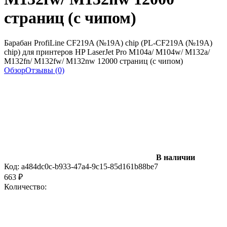
страниц (с чипом)
Барабан ProfiLine CF219A (№19A) chip (PL-CF219A (№19A)
chip) для принтеров HP LaserJet Pro M104a/ M104w/ M132a/
M132fn/ M132fw/ M132nw 12000 страниц (с чипом)
Обзор
Отзывы (0)
В наличии
Код:
a484dc0c-b933-47a4-9c15-85d161b88be7
663
₽
Количество: