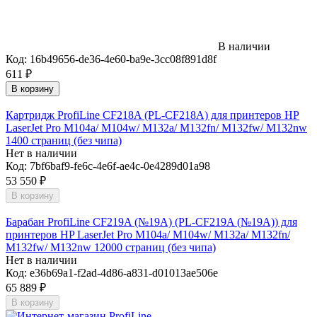
В наличии
Код:
16b49656-de36-4e60-ba9e-3cc08f891d8f
611
₽
В корзину
Картридж ProfiLine CF218A (PL-CF218A) для принтеров HP
LaserJet Pro M104a/ M104w/ M132a/ M132fn/ M132fw/ M132nw
1400 страниц (без чипа)
Нет в наличии
Код:
7bf6baf9-fe6c-4e6f-ae4c-0e4289d01a98
53 550
₽
В корзину
Барабан ProfiLine CF219A (№19A) (PL-CF219A (№19A)) для
принтеров HP LaserJet Pro M104a/ M104w/ M132a/ M132fn/
M132fw/ M132nw 12000 страниц (без чипа)
Нет в наличии
Код:
e36b69a1-f2ad-4d86-a831-d01013ae506e
65 889
₽
В корзину