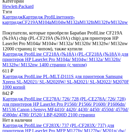
Категории
Hewlett-Packard
Тэги
Картридж
Картридж ProfiLine
тонер-
картридж
CF219A
M104a
M104w
M132a
M132fn
M132fw
M132nw
Покупатели, которые приобрели Барабан ProfiLine CF219A
(№19A) chip (PL-CF219A (№19A) chip) для принтеров HP
LaserJet Pro M104a/ M104w/ M132a/ M132fn/ M132fw/ M132nw
12000 страниц (с чипом), также купили
Картридж ProfiLine CF218A (№18A) (PL-CF218A (№18A)) для
принтеров HP LaserJet Pro M104a/ M104w/ M132a/ M132fn/
M132fw/ M132nw 1400 страниц (с чипом)
611
₽
Картридж ProfiLine PL-MLT-D111S для принтеров Samsung
Xpress SL-M2021/ SL-M2020W/ SL-M2021/ SL-M2022/ M2070F
1000 копий
842
₽
Картридж ProfiLine CE278A/ 726/ 728 (PL-CE278A/ 726/ 728)
для принтеров HP LaserJet Pro P1560/ P1566/ P1600/ P1606dn/
M1536 Canon i-Sensys MF4410/ 4420/ 4430/ 4450/ 4550d/ 4570d/
4580dn/ 4780/ D520/ LBP-6200D 2100 страниц
Нет в наличии
Картридж ProfiLine CF283X/ 737 (PL-CF283X/ 737) для
принтеров HP LaserJet Pro MFP M127fn/ M127fw/ M201n/ dw/