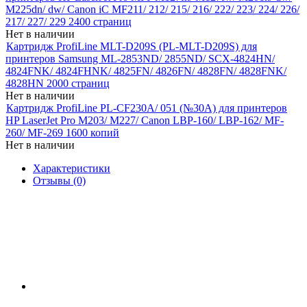
M225dn/ dw/ Canon iC MF211/ 212/ 215/ 216/ 222/ 223/ 224/ 226/
217/ 227/ 229 2400 страниц
Нет в наличии
Картридж ProfiLine MLT-D209S (PL-MLT-D209S) для
принтеров Samsung ML-2853ND/ 2855ND/ SCX-4824HN/
4824FNK/ 4824FHNK/ 4825FN/ 4826FN/ 4828FN/ 4828FNK/
4828HN 2000 страниц
Нет в наличии
Картридж ProfiLine PL-CF230A/ 051 (№30A) для принтеров
HP LaserJet Pro M203/ M227/ Canon LBP-160/ LBP-162/ MF-
260/ MF-269 1600 копий
Нет в наличии
Характеристики
Отзывы (0)