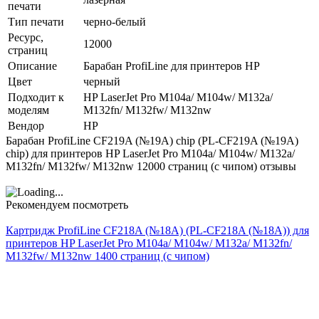
печати
Тип печати
черно-белый
Ресурс,
12000
страниц
Описание
Барабан ProfiLine для принтеров HP
Цвет
черный
Подходит к
HP LaserJet Pro M104a/ M104w/ M132a/
моделям
M132fn/ M132fw/ M132nw
Вендор
HP
Барабан ProfiLine CF219A (№19A) chip (PL-CF219A (№19A)
chip) для принтеров HP LaserJet Pro M104a/ M104w/ M132a/
M132fn/ M132fw/ M132nw 12000 страниц (с чипом) отзывы
Рекомендуем посмотреть
Картридж ProfiLine CF218A (№18A) (PL-CF218A (№18A)) для
принтеров HP LaserJet Pro M104a/ M104w/ M132a/ M132fn/
M132fw/ M132nw 1400 страниц (с чипом)