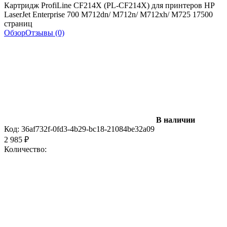
Картридж ProfiLine CF214X (PL-CF214X) для принтеров HP
LaserJet Enterprise 700 M712dn/ M712n/ M712xh/ M725 17500
страниц
Обзор
Отзывы (0)
В наличии
Код:
36af732f-0fd3-4b29-bc18-21084be32a09
2 985
₽
Количество: