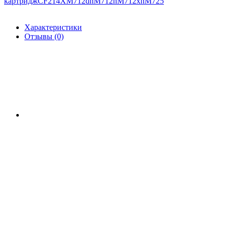
картридж
CF214X
M712dn
M712n
M712xh
M725
Характеристики
Отзывы (0)