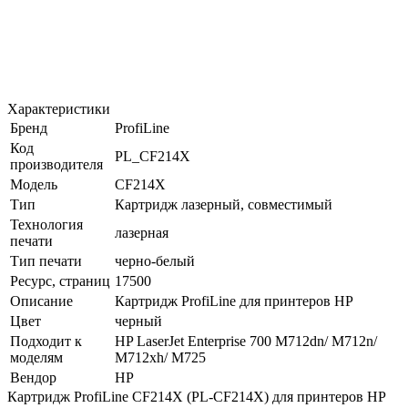
Характеристики
Бренд
ProfiLine
Код
PL_CF214X
производителя
Модель
CF214X
Тип
Картридж лазерный, совместимый
Технология
лазерная
печати
Тип печати
черно-белый
Ресурс, страниц
17500
Описание
Картридж ProfiLine для принтеров HP
Цвет
черный
Подходит к
HP LaserJet Enterprise 700 M712dn/ M712n/
моделям
M712xh/ M725
Вендор
HP
Картридж ProfiLine CF214X (PL-CF214X) для принтеров HP