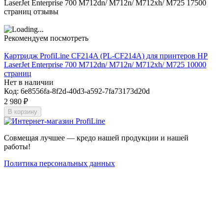
LaserJet Enterprise 700 M712dn/ M712n/ M712xh/ M725 17500
страниц отзывы
Рекомендуем посмотреть
Картридж ProfiLine CF214A (PL-CF214A) для принтеров HP
LaserJet Enterprise 700 M712dn/ M712n/ M712xh/ M725 10000
страниц
Нет в наличии
Код:
6e8556fa-8f2d-40d3-a592-7fa73173d20d
2 980
₽
В корзину
Совмещая лучшее — кредо нашей продукции и нашей
работы!
Политика персональных данных