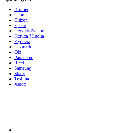
Brother
Canon
Citizen
Epson
Hewlett-Packard
Konica-Minolta
Kyocera
Lexmark
Oki
Panasonic
Ricoh
Samsung
Sharp
Toshiba
Xerox