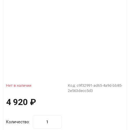
Нет в наличии
Код:
c9f32991-ad65-4a9d-bb85-
2e563decc5d3
4 920
₽
Количество: