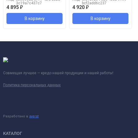
3c19a7c437c7
bcf2add6c237
4 895
₽
4 920
₽
В корзину
В корзину
Совмещая лучшее — кредо нашей продукции и нашей работы!
Политика персональных данных
Разработано в
xverst
КАТАЛОГ