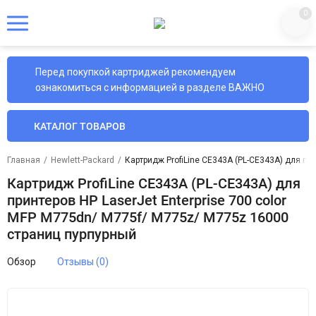
0
Перед покупкой картриджей рекомендуем
ознакомиться с информацией в разделе ВАЖНО
КАТАЛОГ ТОВАРОВ
Главная
/
Hewlett-Packard
/
Картридж ProfiLine CE343A (PL-CE343A) для пр
Картридж ProfiLine CE343A (PL-CE343A) для
принтеров HP LaserJet Enterprise 700 color
MFP M775dn/ M775f/ M775z/ M775z 16000
страниц пурпурный
Обзор
Отзывы (0)