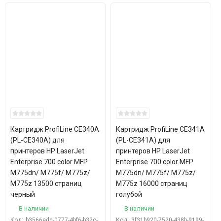
Картридж ProfiLine CE340A
Картридж ProfiLine CE341A
(PL-CE340A) для
(PL-CE341A) для
принтеров HP LaserJet
принтеров HP LaserJet
Enterprise 700 color MFP
Enterprise 700 color MFP
M775dn/ M775f/ M775z/
M775dn/ M775f/ M775z/
M775z 13500 страниц
M775z 16000 страниц
черный
голубой
В наличии
В наличии
Код:
b3566edd-0777-4bf6-b32c-
Код:
3f31b920-7520-438b-9199-