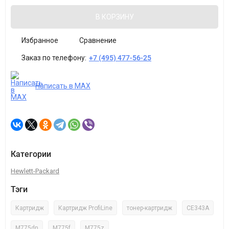
В КОРЗИНУ
Избранное
Сравнение
Заказ по телефону:
+7 (495) 477-56-25
Написать в MAX
Категории
Hewlett-Packard
Тэги
Картридж
Картридж ProfiLine
тонер-картридж
CE343A
M775dn
M775f
M775z