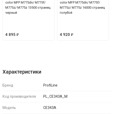
color MFP M775dn/ M775f/
color MFP M775dn/ M775f/
M775z/ M775z 13500 страниц
M775z/ M775z 16000 страниц
черный
голубой
4 895
₽
4 920
₽
Характеристики
Отзывы (0)
Характеристики
Бренд
ProfiLine
Код производителя
PL_CE343A_M
Модель
CE343A