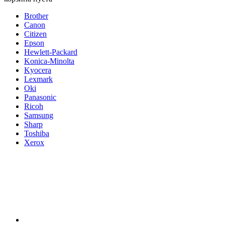
Brother
Canon
Citizen
Epson
Hewlett-Packard
Konica-Minolta
Kyocera
Lexmark
Oki
Panasonic
Ricoh
Samsung
Sharp
Toshiba
Xerox