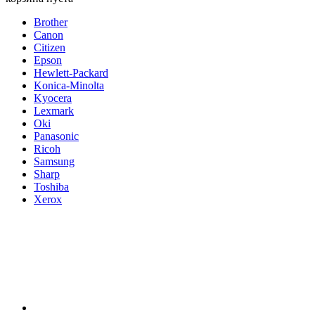
Brother
Canon
Citizen
Epson
Hewlett-Packard
Konica-Minolta
Kyocera
Lexmark
Oki
Panasonic
Ricoh
Samsung
Sharp
Toshiba
Xerox