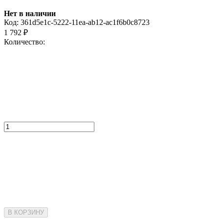
Нет в наличии
Код:
361d5e1c-5222-11ea-ab12-ac1f6b0c8723
1 792
₽
Количество:
В КОРЗИНУ