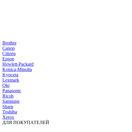
Brother
Canon
Citizen
Epson
Hewlett-Packard
Konica-Minolta
Kyocera
Lexmark
Oki
Panasonic
Ricoh
Samsung
Sharp
Toshiba
Xerox
ДЛЯ ПОКУПАТЕЛЕЙ