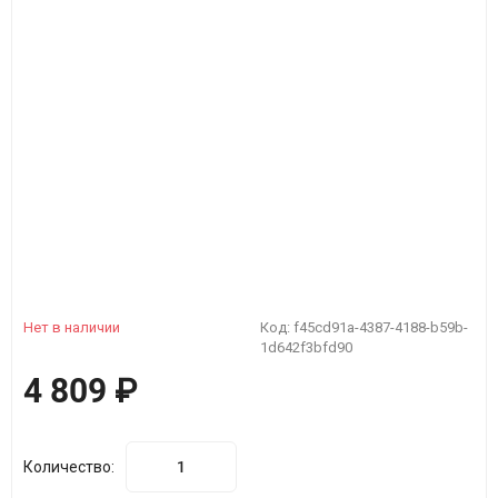
Нет в наличии
Код:
f45cd91a-4387-4188-b59b-
1d642f3bfd90
4 809
₽
Количество: