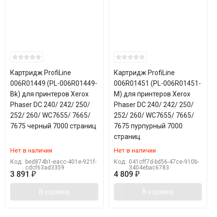
Картридж ProfiLine
Картридж ProfiLine
006R01449 (PL-006R01449-
006R01451 (PL-006R01451-
Bk) для принтеров Xerox
M) для принтеров Xerox
Phaser DC 240/ 242/ 250/
Phaser DC 240/ 242/ 250/
252/ 260/ WC7655/ 7665/
252/ 260/ WC7655/ 7665/
7675 черный 7000 страниц
7675 пурпурный 7000
страниц
Нет в наличии
Нет в наличии
Код:
bed874b1-eacc-401e-921f-
Код:
041cff7d-bd56-47ce-910b-
cdcf63ad3359
3404ebac6783
3 891
₽
4 809
₽
В корзину
В корзину