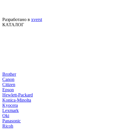
Разработано в
xverst
КАТАЛОГ
Brother
Canon
Citizen
Epson
Hewlett-Packard
Konica-Minolta
Kyocera
Lexmark
Oki
Panasonic
Ricoh